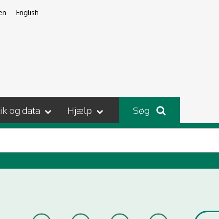
en
English
tik og data
Hjælp
Søg