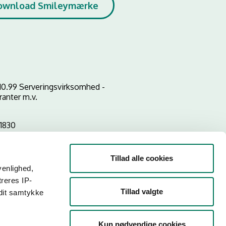
ownload Smileymærke
10.99 Serveringsvirksomhed -
ranter m.v.
1830
Tillad alle cookies
venlighed,
treres IP-
Tillad valgte
 dit samtykke
Kun nødvendige cookies