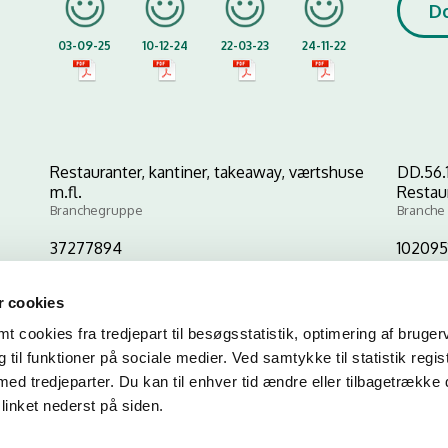
D
03-09-25
10-12-24
22-03-23
24-11-22
Restauranter, kantiner, takeaway, værtshuse
DD.56.
m.fl.
Restau
Branchegruppe
Branche
37277894
102095
CVR-nr
P-nr
 cookies
 cookies fra tredjepart til besøgsstatistik, optimering af bruger
Kopier link til at indsætte på virksomhedens hjemmeside
til funktioner på sociale medier. Ved samtykke til statistik regis
med tredjeparter. Du kan til enhver tid ændre eller tilbagetrække
linket nederst på siden.