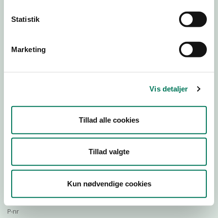
Statistik
Download Smileymærke
Marketing
Detail
Virksomhedstype
Vis detaljer
Restauranter, kantiner, takeaway, værtshuse m.fl.
Branchegruppe
Tillad alle cookies
DD.56.10.99 Serveringsvirksomhed - Restauranter m.v.
Branche
734480
Tillad valgte
ID-nummer
37438987
Kun nødvendige cookies
CVR-nr
1023188976
P-nr