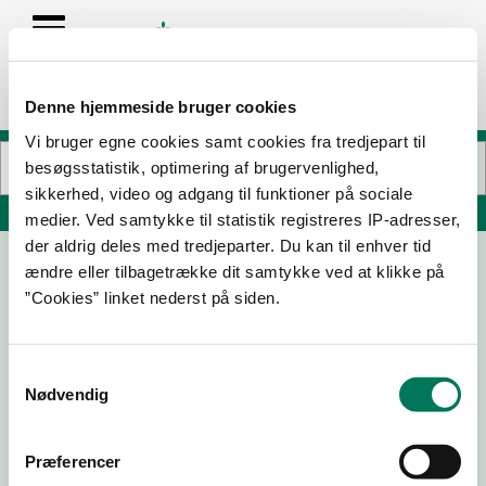
Denne hjemmeside bruger cookies
Vi bruger egne cookies samt cookies fra tredjepart til
besøgsstatistik, optimering af brugervenlighed,
sikkerhed, video og adgang til funktioner på sociale
Søg på adresse, postnummer, by, firmanavn
medier. Ved samtykke til statistik registreres IP-adresser,
der aldrig deles med tredjeparter. Du kan til enhver tid
ændre eller tilbagetrække dit samtykke ved at klikke på
Aquablu
”Cookies” linket nederst på siden.
Skærbæk Havnegade 53
7000 Fredericia
Samtykkevalg
Nødvendig
18-06-
29-02-
21-06-
22-05-
25
24
22
19
Præferencer