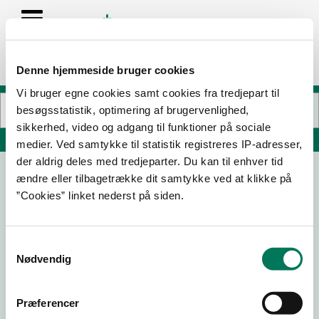
Denne hjemmeside bruger cookies
Vi bruger egne cookies samt cookies fra tredjepart til
besøgsstatistik, optimering af brugervenlighed,
sikkerhed, video og adgang til funktioner på sociale
Søg på adresse, postnummer, by, firmanavn
medier. Ved samtykke til statistik registreres IP-adresser,
der aldrig deles med tredjeparter. Du kan til enhver tid
ændre eller tilbagetrække dit samtykke ved at klikke på
Restaurant Anker ApS
”Cookies” linket nederst på siden.
Fiskerivej 12
8000 Aarhus C
Samtykkevalg
Nødvendig
18-02-
05-02-
27-05-
21-11-24
25
24
21
Præferencer