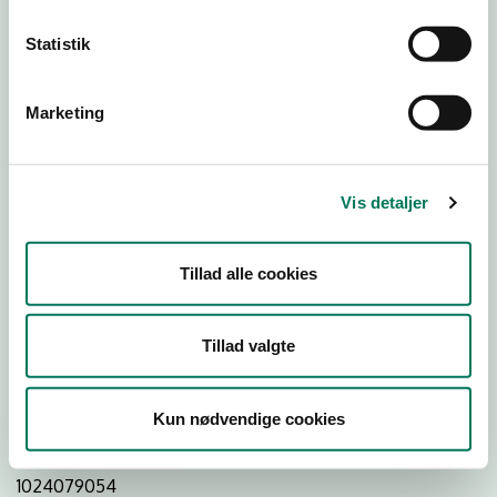
Statistik
Download
Smileymærke
Marketing
Detail
Virksomhedstype
Vis detaljer
Restauranter, kantiner, takeaway, værtshuse m.fl.
Branchegruppe
Tillad alle cookies
DD.56.10.99 Serveringsvirksomhed - Restauranter m.v.
Branche
Tillad valgte
735882
ID-nummer
Kun nødvendige cookies
38870831
CVR-nr
1024079054