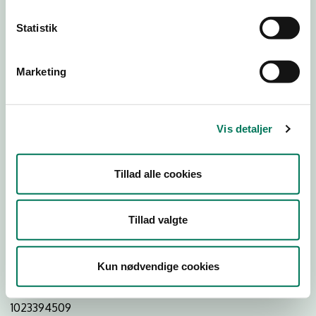
Statistik
Download Smileymærke
Marketing
Detail
Virksomhedstype
Vis detaljer
Dagligvareforretninger
Branchegruppe
Tillad alle cookies
DD.47.10.99 Dagligvareforretning uden/med begrænset
behandling
Branche
Tillad valgte
737700
ID-nummer
Kun nødvendige cookies
20578998
CVR-nr
1023394509