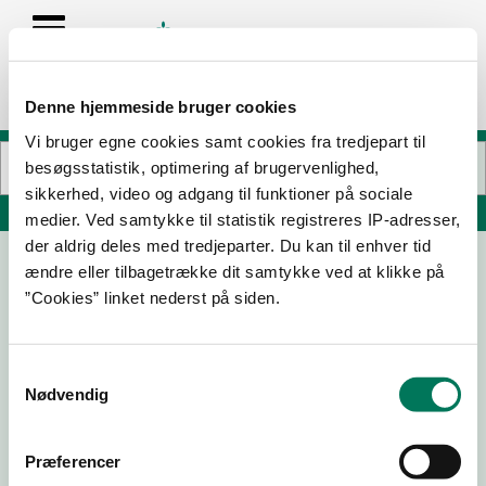
Denne hjemmeside bruger cookies
Vi bruger egne cookies samt cookies fra tredjepart til
besøgsstatistik, optimering af brugervenlighed,
sikkerhed, video og adgang til funktioner på sociale
Søg på adresse, postnummer, by, firmanavn
medier. Ved samtykke til statistik registreres IP-adresser,
der aldrig deles med tredjeparter. Du kan til enhver tid
ændre eller tilbagetrække dit samtykke ved at klikke på
Tatol
”Cookies” linket nederst på siden.
Stationsvej 69
5792 Årslev
Samtykkevalg
Nødvendig
04-04-
06-10-
29-11-24
21-05-21
18
17
Præferencer