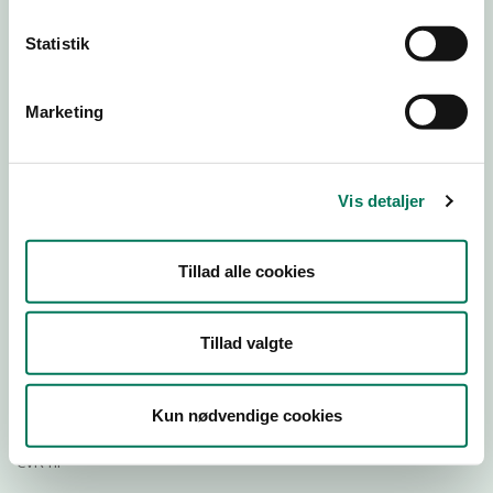
Statistik
Download
Smileymærke
Marketing
Detail
Virksomhedstype
Vis detaljer
Dagligvareforretninger
Branchegruppe
Tillad alle cookies
DD.47.10.99 Dagligvareforretning uden/med begrænset
behandling
Branche
Tillad valgte
74036
ID-nummer
Kun nødvendige cookies
63482528
CVR-nr