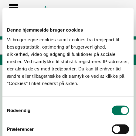
Denne hjemmeside bruger cookies
Vi bruger egne cookies samt cookies fra tredjepart til
besøgsstatistik, optimering af brugervenlighed,
sikkerhed, video og adgang til funktioner på sociale
Søg på adresse, postnummer, by, firmanavn
medier. Ved samtykke til statistik registreres IP-adresser,
der aldrig deles med tredjeparter. Du kan til enhver tid
ændre eller tilbagetrække dit samtykke ved at klikke på
MANDØ BRUGSFORENING
”Cookies” linket nederst på siden.
Mandø Byvej 1
6760 Ribe
Samtykkevalg
Nødvendig
18-06-
05-08-
22-09-
11-07-18
25
24
22
Præferencer