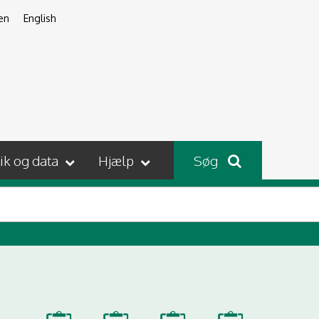
en
English
tik og data
Hjælp
Søg