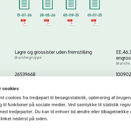
15-07-26
28-05-26
05-09-25
01-07-25
Lagre og grossister uden fremstilling
EE.46.3
Branchegruppe
engros
Branche
26539668
10090
CVR-nr
P-nr
 cookies
 cookies fra tredjepart til besøgsstatistik, optimering af bruger
Kopier link til at indsætte på virksomhedens hjemmeside
til funktioner på sociale medier. Ved samtykke til statistik regis
med tredjeparter. Du kan til enhver tid ændre eller tilbagetrække
linket nederst på siden.