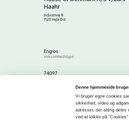
Haahr
Industrivej 8
7120 Vejle Øst
Engros
Virksomhedstype
74097
ID-nummer
Denne hjemmeside bruger
Vi bruger egne cookies samt
sikkerhed, video og adgang 
adresser, der aldrig deles 
ved at klikke på ”Cookies” 