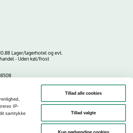
0.88 Lager/lagerhotel og evt.
handel - Uden køl/frost
28508
Tillad alle cookies
venlighed,
treres IP-
Tillad valgte
 dit samtykke
Kun nødvendige cookies