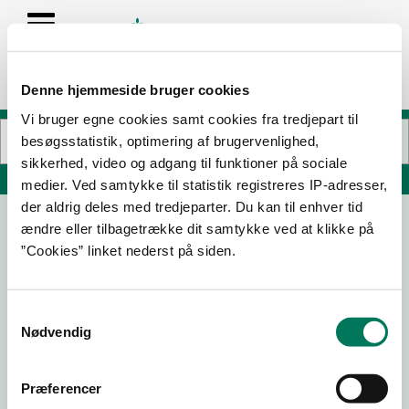
Denne hjemmeside bruger cookies
Vi bruger egne cookies samt cookies fra tredjepart til
besøgsstatistik, optimering af brugervenlighed,
sikkerhed, video og adgang til funktioner på sociale
Søg på adresse, postnummer, by, firmanavn
medier. Ved samtykke til statistik registreres IP-adresser,
der aldrig deles med tredjeparter. Du kan til enhver tid
ændre eller tilbagetrække dit samtykke ved at klikke på
Fjorden, stuen
”Cookies” linket nederst på siden.
Strandparken 82
7900 Nykøbing M
Samtykkevalg
Nødvendig
06-02-
26-06-
04-04-
26-02-
25
24
24
24
Præferencer