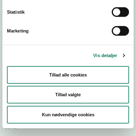
Statistik
Download
Smileymærke
Marketing
Detail
Virksomhedstype
Vis detaljer
Hospitals- og institutionskøkkener
Branchegruppe
Tillad alle cookies
DD.56.29.00 Serveringsvirksomhed -
Institutionskøkkener m.v.
Branche
Tillad valgte
745588
ID-nummer
Kun nødvendige cookies
29190941
CVR-nr