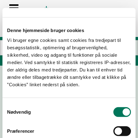
Denne hjemmeside bruger cookies
Vi bruger egne cookies samt cookies fra tredjepart til
besøgsstatistik, optimering af brugervenlighed,
sikkerhed, video og adgang til funktioner på sociale
Søg på adresse, postnummer, by, firmanavn
medier. Ved samtykke til statistik registreres IP-adresser,
der aldrig deles med tredjeparter. Du kan til enhver tid
ændre eller tilbagetrække dit samtykke ved at klikke på
KING FOOD ApS
”Cookies” linket nederst på siden.
Tonsbakken 3
2740 Skovlunde
Samtykkevalg
Nødvendig
06-03-
29-04-
10-09-
08-07-
Præferencer
26
25
24
24