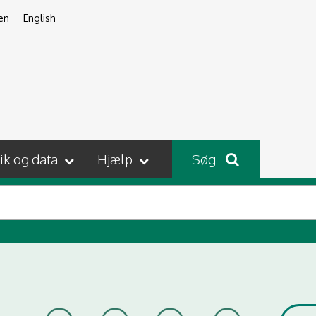
en
English
tik og data
Hjælp
Søg