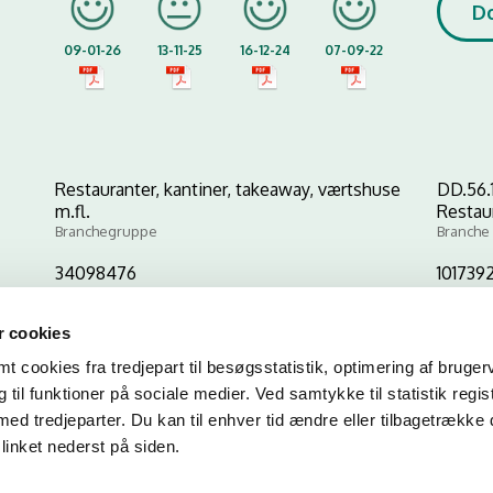
D
09-01-26
13-11-25
16-12-24
07-09-22
Restauranter, kantiner, takeaway, værtshuse
DD.56.
m.fl.
Restau
Branchegruppe
Branche
34098476
101739
CVR-nr
P-nr
 cookies
 cookies fra tredjepart til besøgsstatistik, optimering af bruger
Kopier link til at indsætte på virksomhedens hjemmeside
til funktioner på sociale medier. Ved samtykke til statistik regis
med tredjeparter. Du kan til enhver tid ændre eller tilbagetrække
linket nederst på siden.