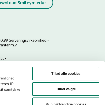
ownload Smileymærke
10.99 Serveringsvirksomhed -
ranter m.v.
2537
Tillad alle cookies
venlighed,
treres IP-
Tillad valgte
 dit samtykke
Kun nødvendige cookies