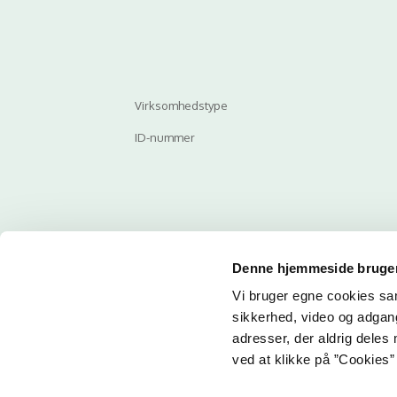
Virksomhedstype
ID-nummer
Denne hjemmeside bruger
Vi bruger egne cookies samt
Email
sikkerhed, video og adgang 
adresser, der aldrig deles 
ved at klikke på ”Cookies” 
Her ka
får du 