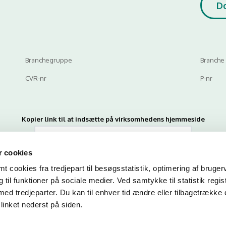
D
Branchegruppe
Branche
CVR-nr
P-nr
Kopier link til at indsætte på virksomhedens hjemmeside
 cookies
 cookies fra tredjepart til besøgsstatistik, optimering af bruger
til funktioner på sociale medier. Ved samtykke til statistik regis
med tredjeparter. Du kan til enhver tid ændre eller tilbagetrække
linket nederst på siden.
n du indtaste din mail og abonnere på denne virksomheds kontrolrapporte
en mail, når der kommer en ny kontrolrapport.