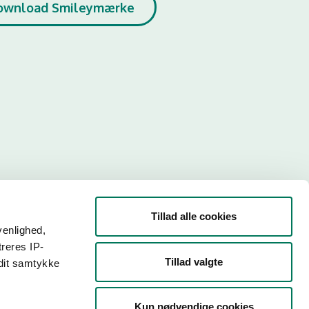
ownload Smileymærke
Tillad alle cookies
venlighed,
treres IP-
Tillad valgte
 dit samtykke
r. Så
Kun nødvendige cookies