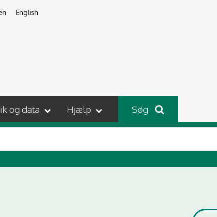
en
English
tik og data
Hjælp
Søg