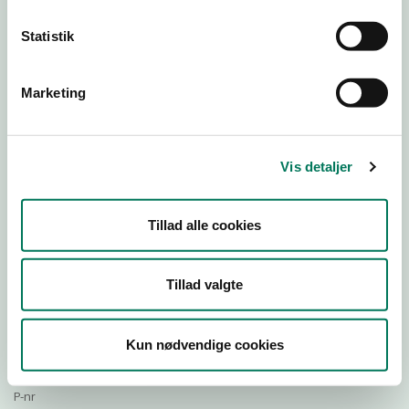
Statistik
Download Smileymærke
Marketing
Detail
Virksomhedstype
Vis detaljer
Restauranter, kantiner, takeaway, værtshuse m.fl.
Branchegruppe
Tillad alle cookies
DD.56.10.99 Serveringsvirksomhed - Restauranter m.v.
Branche
75737
Tillad valgte
ID-nummer
31833981
Kun nødvendige cookies
CVR-nr
1014975396
P-nr