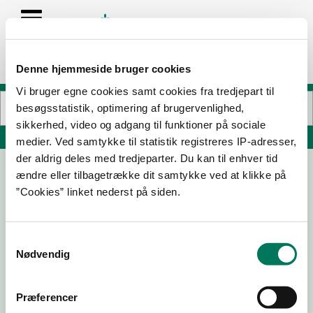
Denne hjemmeside bruger cookies
Vi bruger egne cookies samt cookies fra tredjepart til
besøgsstatistik, optimering af brugervenlighed,
sikkerhed, video og adgang til funktioner på sociale
Søg på adresse, postnummer, by, firmanavn
medier. Ved samtykke til statistik registreres IP-adresser,
der aldrig deles med tredjeparter. Du kan til enhver tid
ændre eller tilbagetrække dit samtykke ved at klikke på
Restaurant Herregårdskælderen
”Cookies” linket nederst på siden.
Sønderskovgårdvej 2
6650 Brørup
Samtykkevalg
Nødvendig
06-01-
11-11-21
27-10-19
07-11-18
23
Præferencer