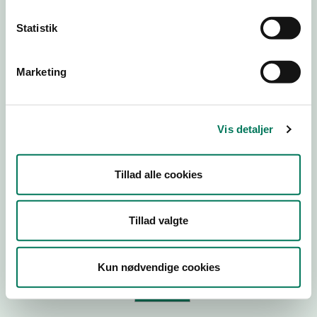
Statistik
Virksomhedstype
Branchegruppe
Marketing
Branche
ID-nummer
Vis detaljer
CVR-nr
P-nr
Tillad alle cookies
Tilføj smiley til dit website
Tillad valgte
Kopier link til at indsætte på virksomhedens hjemmeside
Kun nødvendige cookies