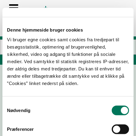
Denne hjemmeside bruger cookies
Vi bruger egne cookies samt cookies fra tredjepart til
besøgsstatistik, optimering af brugervenlighed,
sikkerhed, video og adgang til funktioner på sociale
Søg på adresse, postnummer, by, firmanavn
medier. Ved samtykke til statistik registreres IP-adresser,
der aldrig deles med tredjeparter. Du kan til enhver tid
ændre eller tilbagetrække dit samtykke ved at klikke på
”Cookies” linket nederst på siden.
Samtykkevalg
Nødvendig
Download
Smileymærke
Præferencer