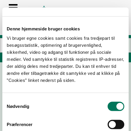
Denne hjemmeside bruger cookies
Vi bruger egne cookies samt cookies fra tredjepart til
besøgsstatistik, optimering af brugervenlighed,
sikkerhed, video og adgang til funktioner på sociale
Søg på adresse, postnummer, by, firmanavn
medier. Ved samtykke til statistik registreres IP-adresser,
der aldrig deles med tredjeparter. Du kan til enhver tid
ændre eller tilbagetrække dit samtykke ved at klikke på
Netværksskolen Heltidsundervisningen
”Cookies” linket nederst på siden.
Aarhus
Randersvej 302
8200 Aarhus N
Samtykkevalg
Nødvendig
Præferencer
25-06-
06-02-
17-08-
20-04-