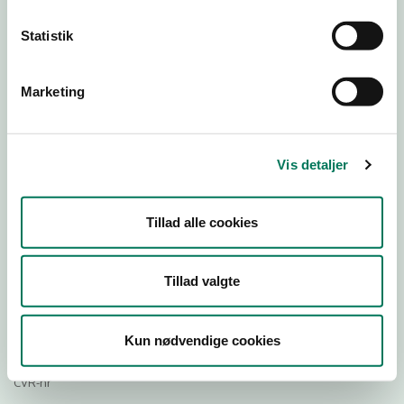
26
25
23
23
Statistik
Download Smileymærke
Marketing
Detail
Virksomhedstype
Vis detaljer
Hospitals- og institutionskøkkener
Branchegruppe
Tillad alle cookies
DD.56.29.00 Serveringsvirksomhed -
Institutionskøkkener m.v.
Tillad valgte
Branche
761219
ID-nummer
Kun nødvendige cookies
55133018
CVR-nr