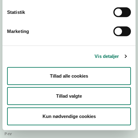
Statistik
Download Smileymærke
Marketing
Detail
Virksomhedstype
Vis detaljer
Bagere og bagerafdelinger
Branchegruppe
Tillad alle cookies
DD.10.71.20 Specialforretning - Bager m.v.
Branche
763923
Tillad valgte
ID-nummer
39671395
Kun nødvendige cookies
CVR-nr
1023988824
P-nr