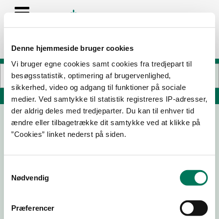
Denne hjemmeside bruger cookies
Vi bruger egne cookies samt cookies fra tredjepart til
besøgsstatistik, optimering af brugervenlighed,
sikkerhed, video og adgang til funktioner på sociale
Søg på adresse, postnummer, by, firmanavn
medier. Ved samtykke til statistik registreres IP-adresser,
der aldrig deles med tredjeparter. Du kan til enhver tid
ændre eller tilbagetrække dit samtykke ved at klikke på
KonditorBager Hirtshals
”Cookies” linket nederst på siden.
Jyllandsgade 4
9850 Hirtshals
Samtykkevalg
Nødvendig
09-01-
17-09-
01-09-
29-10-
26
25
25
24
Præferencer