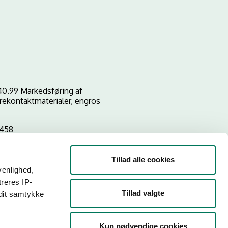
40.99 Markedsføring af
rekontaktmaterialer, engros
5458
Tillad alle cookies
venlighed,
treres IP-
Tillad valgte
 dit samtykke
Kun nødvendige cookies