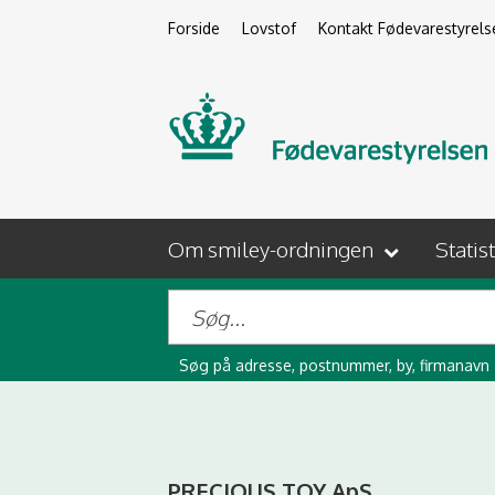
Forside
Lovstof
Kontakt Fødevarestyrels
Om smiley-ordningen
Statis
Søg på adresse, postnummer, by, firmanavn
PRECIOUS TOY ApS