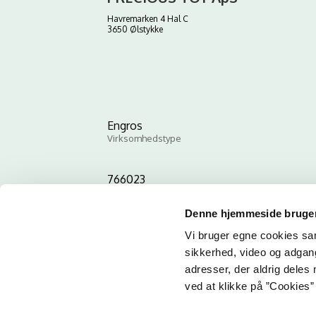
Havremarken 4 Hal C
3650 Ølstykke
Engros
Virksomhedstype
766023
ID-nummer
Denne hjemmeside bruger
Vi bruger egne cookies samt
sikkerhed, video og adgang 
adresser, der aldrig deles 
ved at klikke på ”Cookies” 