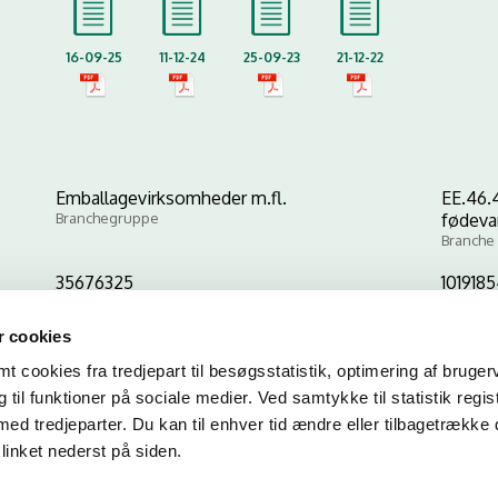
16-09-25
11-12-24
25-09-23
21-12-22
Emballagevirksomheder m.fl.
EE.46.
Branchegruppe
fødeva
Branche
35676325
101918
CVR-nr
P-nr
 cookies
 cookies fra tredjepart til besøgsstatistik, optimering af bruger
Kopier link til at indsætte på virksomhedens hjemmeside
til funktioner på sociale medier. Ved samtykke til statistik regis
med tredjeparter. Du kan til enhver tid ændre eller tilbagetrække
linket nederst på siden.