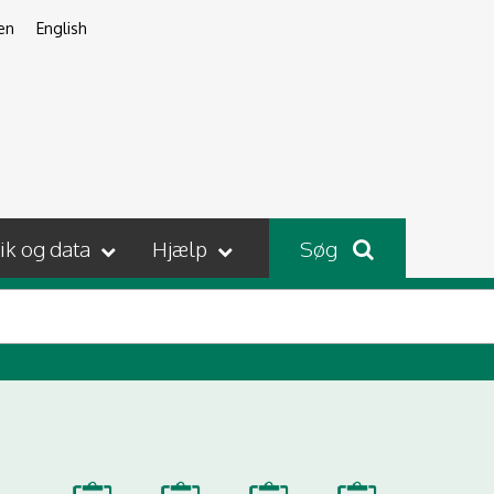
en
English
tik og data
Hjælp
Søg