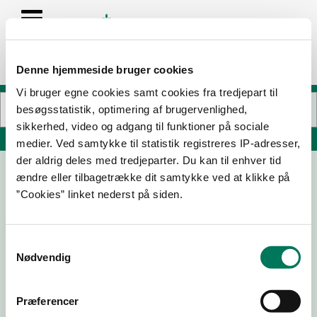
Denne hjemmeside bruger cookies
Vi bruger egne cookies samt cookies fra tredjepart til
besøgsstatistik, optimering af brugervenlighed,
sikkerhed, video og adgang til funktioner på sociale
Søg på adresse, postnummer, by, firmanavn
medier. Ved samtykke til statistik registreres IP-adresser,
der aldrig deles med tredjeparter. Du kan til enhver tid
ændre eller tilbagetrække dit samtykke ved at klikke på
Helsam Gruppen A/S
”Cookies” linket nederst på siden.
Rønsdam 1
6400 Sønderborg
Samtykkevalg
Nødvendig
11-06-
08-06-
13-04-
10-11-25
Præferencer
26
26
26