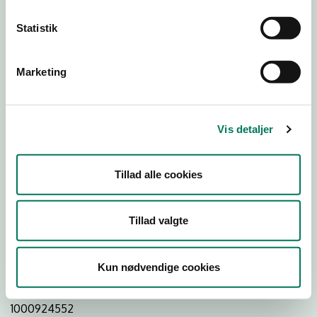
Statistik
Download Smileymærke
Marketing
Detail
Virksomhedstype
Vis detaljer
Delikatesseforretninger og takeaway uden servering
Branchegruppe
Tillad alle cookies
DD.47.20.99 Specialforretning - Delikatesse,
specialiteter m.v. med behandling
Branche
Tillad valgte
77667
ID-nummer
Kun nødvendige cookies
15444576
CVR-nr
1000924552