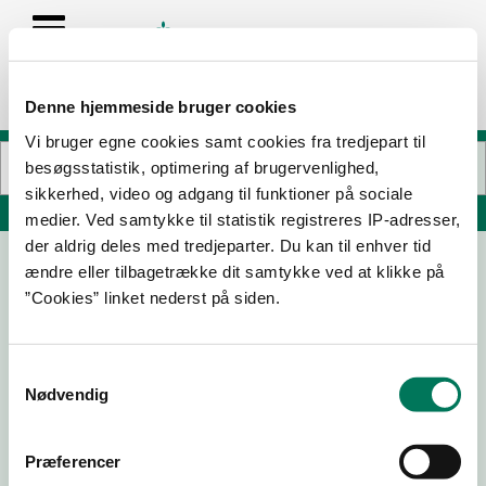
Denne hjemmeside bruger cookies
Vi bruger egne cookies samt cookies fra tredjepart til
besøgsstatistik, optimering af brugervenlighed,
sikkerhed, video og adgang til funktioner på sociale
Søg på adresse, postnummer, by, firmanavn
medier. Ved samtykke til statistik registreres IP-adresser,
der aldrig deles med tredjeparter. Du kan til enhver tid
ændre eller tilbagetrække dit samtykke ved at klikke på
OSTEBODEN
”Cookies” linket nederst på siden.
Hærvejen 20
6230 Rødekro
Samtykkevalg
Nødvendig
21-02-
20-02-
20-10-
14-09-
24
23
22
22
Præferencer