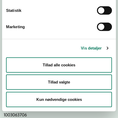
Statistik
Download Smileymærke
Marketing
Detail
Virksomhedstype
Vis detaljer
Hospitals- og institutionskøkkener
Branchegruppe
Tillad alle cookies
DD.56.29.00 Serveringsvirksomhed -
Institutionskøkkener m.v.
Branche
Tillad valgte
77822
ID-nummer
Kun nødvendige cookies
41073411
CVR-nr
1003063706