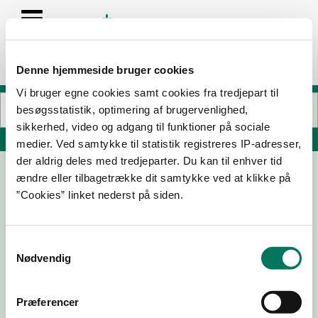
Denne hjemmeside bruger cookies
Vi bruger egne cookies samt cookies fra tredjepart til
besøgsstatistik, optimering af brugervenlighed,
sikkerhed, video og adgang til funktioner på sociale
Søg på adresse, postnummer, by, firmanavn
medier. Ved samtykke til statistik registreres IP-adresser,
der aldrig deles med tredjeparter. Du kan til enhver tid
ændre eller tilbagetrække dit samtykke ved at klikke på
GRÅSTEN LANDBRUGSSKOLE
”Cookies” linket nederst på siden.
Fiskbækvej 15
6300 Gråsten
Samtykkevalg
Nødvendig
08-01-
18-04-
25-06-
03-06-
24
23
21
20
Præferencer