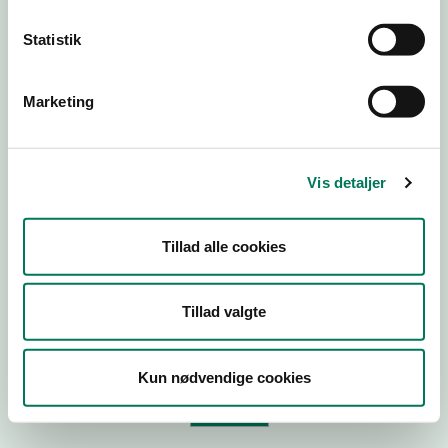
Statistik
Virksomhedstype
Branchegruppe
Marketing
Branche
ID-nummer
Vis detaljer
CVR-nr
P-nr
Tillad alle cookies
Tilføj smiley til dit website
Tillad valgte
Kopier link til at indsætte på virksomhedens hjemmeside
Kun nødvendige cookies