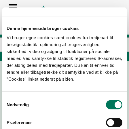
Denne hjemmeside bruger cookies
Vi bruger egne cookies samt cookies fra tredjepart til
besøgsstatistik, optimering af brugervenlighed,
sikkerhed, video og adgang til funktioner på sociale
Søg på adresse, postnummer, by, firmanavn
medier. Ved samtykke til statistik registreres IP-adresser,
der aldrig deles med tredjeparter. Du kan til enhver tid
ændre eller tilbagetrække dit samtykke ved at klikke på
”Cookies” linket nederst på siden.
Samtykkevalg
Nødvendig
Download
Smileymærke
Præferencer