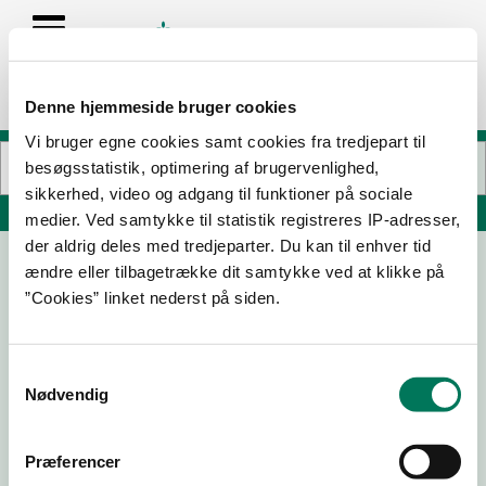
Denne hjemmeside bruger cookies
Vi bruger egne cookies samt cookies fra tredjepart til
besøgsstatistik, optimering af brugervenlighed,
sikkerhed, video og adgang til funktioner på sociale
Søg på adresse, postnummer, by, firmanavn
medier. Ved samtykke til statistik registreres IP-adresser,
der aldrig deles med tredjeparter. Du kan til enhver tid
ændre eller tilbagetrække dit samtykke ved at klikke på
Triple Trading ApS
”Cookies” linket nederst på siden.
Nymøllevej 50
2800 Kongens Lyngby
Samtykkevalg
Nødvendig
15-09-
17-06-
22-03-
19-09-
Præferencer
25
24
23
22