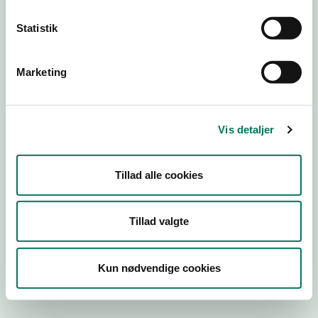
Statistik
Engros
Marketing
Virksomhedstype
Emballagevirksomheder m.fl.
Branchegruppe
Vis detaljer
EE.46.40.99 Markedsføring af
fødevarekontaktmaterialer, engros
Branche
Tillad alle cookies
788899
ID-nummer
Tillad valgte
40080945
CVR-nr
Kun nødvendige cookies
1024200740
P-nr