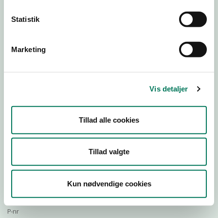
Statistik
Download Smileymærke
Marketing
Detail
Virksomhedstype
Vis detaljer
Restauranter, kantiner, takeaway, værtshuse m.fl.
Branchegruppe
Tillad alle cookies
DD.56.10.99 Serveringsvirksomhed - Restauranter m.v.
Branche
789153
Tillad valgte
ID-nummer
40092919
Kun nødvendige cookies
CVR-nr
1024214539
P-nr