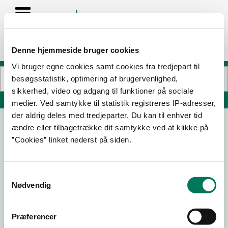
Denne hjemmeside bruger cookies
Vi bruger egne cookies samt cookies fra tredjepart til
besøgsstatistik, optimering af brugervenlighed,
sikkerhed, video og adgang til funktioner på sociale
Søg på adresse, postnummer, by, firmanavn
medier. Ved samtykke til statistik registreres IP-adresser,
der aldrig deles med tredjeparter. Du kan til enhver tid
ændre eller tilbagetrække dit samtykke ved at klikke på
7-Eleven Butik 2
”Cookies” linket nederst på siden.
Nørrebrogade 155
2200 København N
Samtykkevalg
Nødvendig
24-06-
06-10-
11-06-25
17-11-23
24
22
Præferencer