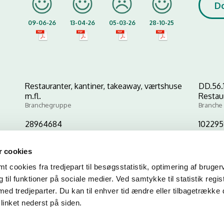
D
09-06-26
13-04-26
05-03-26
28-10-25
Restauranter, kantiner, takeaway, værtshuse
DD.56.
m.fl.
Restau
Branchegruppe
Branche
28964684
10229
CVR-nr
P-nr
 cookies
 cookies fra tredjepart til besøgsstatistik, optimering af bruger
Kopier link til at indsætte på virksomhedens hjemmeside
til funktioner på sociale medier. Ved samtykke til statistik regis
med tredjeparter. Du kan til enhver tid ændre eller tilbagetrække
linket nederst på siden.