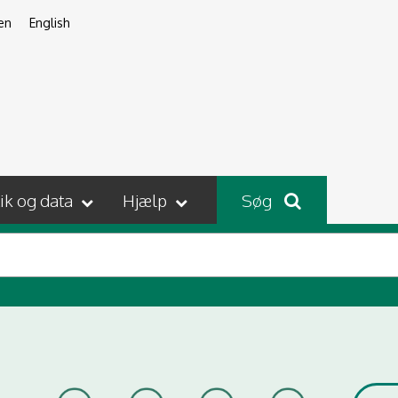
en
English
tik og data
Hjælp
Søg