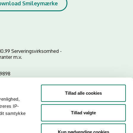
ownload Smileymærke
10.99 Serveringsvirksomhed -
ranter m.v.
59898
Tillad alle cookies
venlighed,
treres IP-
Tillad valgte
 dit samtykke
Kun nødvendige cookies