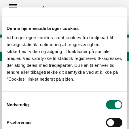
Denne hjemmeside bruger cookies
Vi bruger egne cookies samt cookies fra tredjepart til
besøgsstatistik, optimering af brugervenlighed,
sikkerhed, video og adgang til funktioner på sociale
Søg på adresse, postnummer, by, firmanavn
medier. Ved samtykke til statistik registreres IP-adresser,
der aldrig deles med tredjeparter. Du kan til enhver tid
ændre eller tilbagetrække dit samtykke ved at klikke på
Ramen To Biiru Østerbro
”Cookies” linket nederst på siden.
Victor Borges Plads 6 st
2100 København Ø
Samtykkevalg
Nødvendig
26-06-
17-03-
09-08-
21-01-25
26
25
23
Præferencer