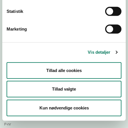
Statistik
Download Smileymærke
Marketing
Detail
Virksomhedstype
Vis detaljer
Restauranter, kantiner, takeaway, værtshuse m.fl.
Branchegruppe
Tillad alle cookies
DD.56.10.99 Serveringsvirksomhed - Restauranter m.v.
Branche
794523
Tillad valgte
ID-nummer
37002992
Kun nødvendige cookies
CVR-nr
1024289318
P-nr