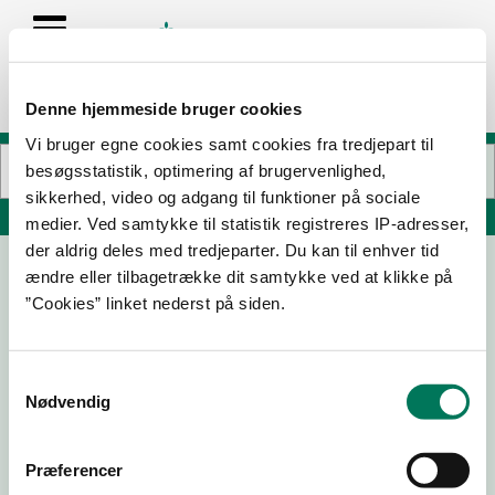
Denne hjemmeside bruger cookies
Vi bruger egne cookies samt cookies fra tredjepart til
besøgsstatistik, optimering af brugervenlighed,
sikkerhed, video og adgang til funktioner på sociale
Søg på adresse, postnummer, by, firmanavn
medier. Ved samtykke til statistik registreres IP-adresser,
der aldrig deles med tredjeparter. Du kan til enhver tid
ændre eller tilbagetrække dit samtykke ved at klikke på
BC Catering Odense A/S
”Cookies” linket nederst på siden.
Blækhatten 10
5220 Odense SØ
Samtykkevalg
Nødvendig
24-06-
10-06-
25-02-
12-01-26
Præferencer
26
26
26