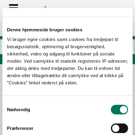
Denne hjemmeside bruger cookies
Vi bruger egne cookies samt cookies fra tredjepart til
besøgsstatistik, optimering af brugervenlighed,
sikkerhed, video og adgang til funktioner på sociale
Søg på adresse, postnummer, by, firmanavn
medier. Ved samtykke til statistik registreres IP-adresser,
der aldrig deles med tredjeparter. Du kan til enhver tid
ændre eller tilbagetrække dit samtykke ved at klikke på
NR. SØBY KØD ENGROS A/S
”Cookies” linket nederst på siden.
Nymarksgyden 5
5792 Årslev
Samtykkevalg
Nødvendig
11-06-
09-06-
15-12-25
17-11-25
Præferencer
26
26