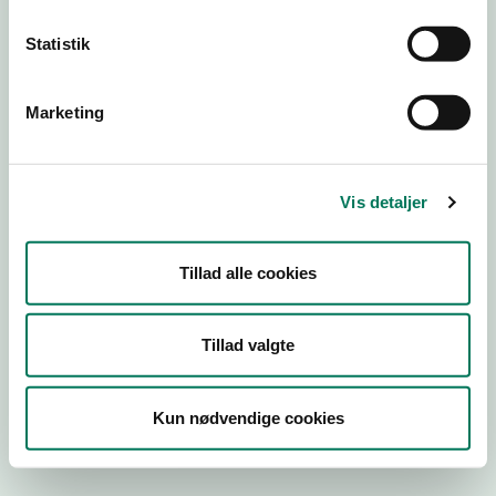
Statistik
Engros
Marketing
Virksomhedstype
Fremstilling af kødprodukter
Branchegruppe
Vis detaljer
EB.10.10.13 Fremstilling af animalske produkter - Kød
Branche
Tillad alle cookies
82050
ID-nummer
29616809
Tillad valgte
CVR-nr
1001705195
Kun nødvendige cookies
P-nr