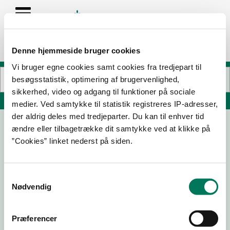
Denne hjemmeside bruger cookies
Vi bruger egne cookies samt cookies fra tredjepart til
besøgsstatistik, optimering af brugervenlighed,
sikkerhed, video og adgang til funktioner på sociale
Søg på adresse, postnummer, by, firmanavn
medier. Ved samtykke til statistik registreres IP-adresser,
der aldrig deles med tredjeparter. Du kan til enhver tid
ændre eller tilbagetrække dit samtykke ved at klikke på
Dagrofa Foodservice
”Cookies” linket nederst på siden.
Langelandsvej 17
5500 Middelfart
Samtykkevalg
Nødvendig
11-06-
10-06-
25-02-
20-08-
Præferencer
26
26
26
25