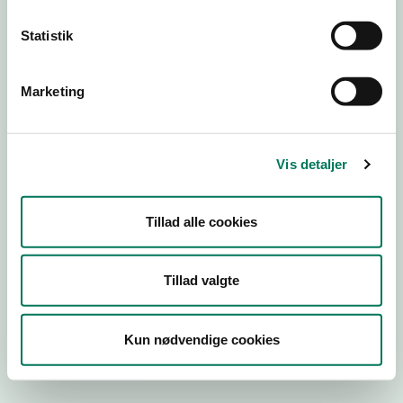
Statistik
Engros
Marketing
Virksomhedstype
Emballagevirksomheder m.fl.
Branchegruppe
Vis detaljer
EB.20.16.99 Fremstilling af fødevarekontaktmaterialer,
engros
Branche
Tillad alle cookies
82579
ID-nummer
Tillad valgte
21578800
CVR-nr
Kun nødvendige cookies
1005036035
P-nr