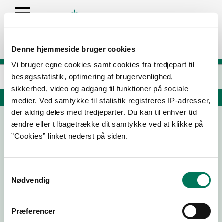
Denne hjemmeside bruger cookies
Vi bruger egne cookies samt cookies fra tredjepart til
besøgsstatistik, optimering af brugervenlighed,
sikkerhed, video og adgang til funktioner på sociale
Søg på adresse, postnummer, by, firmanavn
medier. Ved samtykke til statistik registreres IP-adresser,
der aldrig deles med tredjeparter. Du kan til enhver tid
ændre eller tilbagetrække dit samtykke ved at klikke på
Kami DK ApS
”Cookies” linket nederst på siden.
Værkmestervej 2
5600 Faaborg
Samtykkevalg
Nødvendig
29-04-
27-06-
07-10-
11-10-21
Præferencer
26
24
22