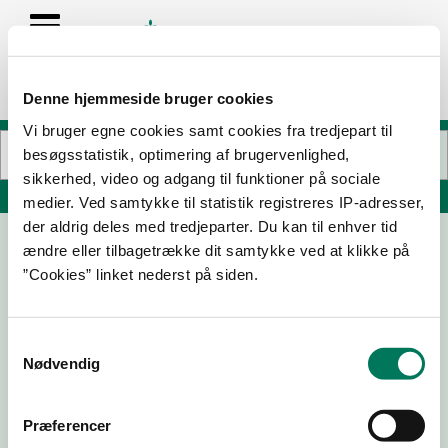
Denne hjemmeside bruger cookies
Vi bruger egne cookies samt cookies fra tredjepart til
besøgsstatistik, optimering af brugervenlighed,
sikkerhed, video og adgang til funktioner på sociale
Søg på adresse, postnummer, by, firmanavn
medier. Ved samtykke til statistik registreres IP-adresser,
der aldrig deles med tredjeparter. Du kan til enhver tid
ændre eller tilbagetrække dit samtykke ved at klikke på
Thereses Køkken
”Cookies” linket nederst på siden.
Østergade 2
4970 Rødby
Samtykkevalg
Nødvendig
16-06-
24-01-
10-09-
04-04-
26
25
21
19
Præferencer