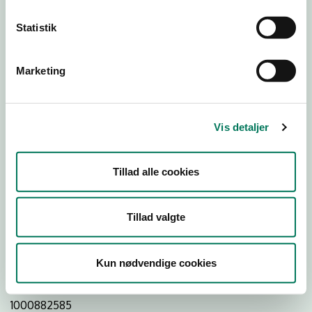
Statistik
Download
Smileymærke
Marketing
Detail
Virksomhedstype
Vis detaljer
Restauranter, kantiner, takeaway, værtshuse m.fl.
Branchegruppe
Tillad alle cookies
DD.56.10.99 Serveringsvirksomhed - Restauranter m.v.
Branche
Tillad valgte
85140
ID-nummer
Kun nødvendige cookies
15217103
CVR-nr
1000882585