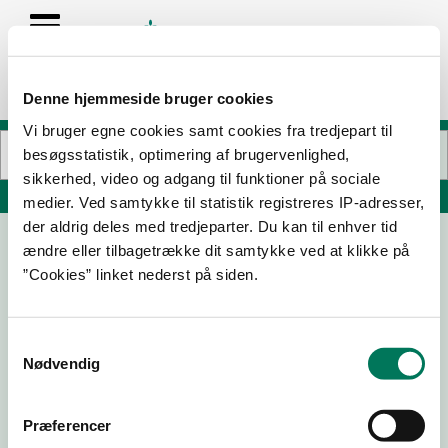
Denne hjemmeside bruger cookies
Vi bruger egne cookies samt cookies fra tredjepart til
besøgsstatistik, optimering af brugervenlighed,
sikkerhed, video og adgang til funktioner på sociale
Søg på adresse, postnummer, by, firmanavn
medier. Ved samtykke til statistik registreres IP-adresser,
der aldrig deles med tredjeparter. Du kan til enhver tid
ændre eller tilbagetrække dit samtykke ved at klikke på
Madeco Int. A/S
”Cookies” linket nederst på siden.
Amaliegade 9B
1256 København K
Samtykkevalg
Nødvendig
25-05-
06-01-
11-10-24
07-12-22
Præferencer
21
20