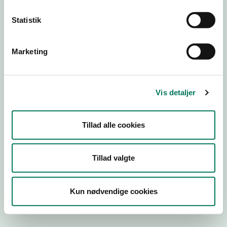
Statistik
Engros
Marketing
Virksomhedstype
Kontorvirksomheder m.fl.
Branchegruppe
Vis detaljer
EE.46.17.00 Kontorvirksomhed eller agenturvirksomhed -
uden lager
Branche
Tillad alle cookies
86582
ID-nummer
Tillad valgte
27043593
CVR-nr
Kun nødvendige cookies
1009734712
P-nr