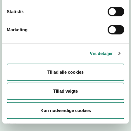
Statistik
Download
Smileymærke
Marketing
Detail
Virksomhedstype
Vis detaljer
Hospitals- og institutionskøkkener
Branchegruppe
Tillad alle cookies
DD.56.29.00 Serveringsvirksomhed -
Institutionskøkkener m.v.
Branche
Tillad valgte
90102
ID-nummer
Kun nødvendige cookies
45822419
CVR-nr