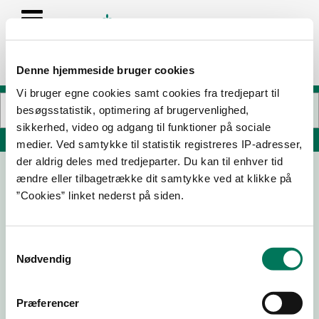
Denne hjemmeside bruger cookies
Vi bruger egne cookies samt cookies fra tredjepart til
besøgsstatistik, optimering af brugervenlighed,
sikkerhed, video og adgang til funktioner på sociale
Søg på adresse, postnummer, by, firmanavn
medier. Ved samtykke til statistik registreres IP-adresser,
der aldrig deles med tredjeparter. Du kan til enhver tid
ændre eller tilbagetrække dit samtykke ved at klikke på
Danhostel Restaurant
”Cookies” linket nederst på siden.
Lejrskolevej 4
3400 Hillerød
Samtykkevalg
Nødvendig
08-05-
09-05-
04-10-
14-11-24
26
25
24
Præferencer