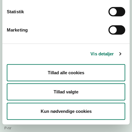
Statistik
Download Smileymærke
Marketing
Detail
Virksomhedstype
Vis detaljer
Restauranter, kantiner, takeaway, værtshuse m.fl.
Branchegruppe
Tillad alle cookies
DD.56.10.99 Serveringsvirksomhed - Restauranter m.v.
Branche
903151
Tillad valgte
ID-nummer
40509763
Kun nødvendige cookies
CVR-nr
1024693402
P-nr