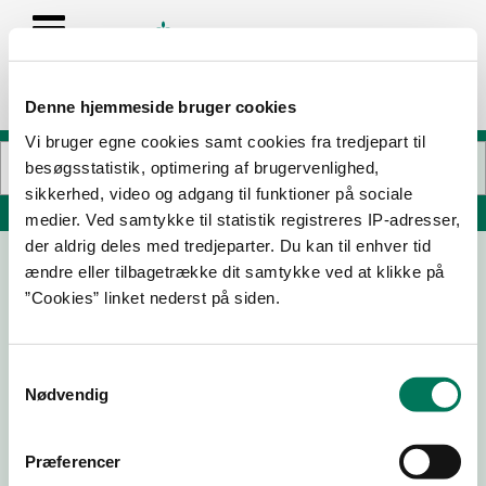
Denne hjemmeside bruger cookies
Vi bruger egne cookies samt cookies fra tredjepart til
besøgsstatistik, optimering af brugervenlighed,
sikkerhed, video og adgang til funktioner på sociale
Søg på adresse, postnummer, by, firmanavn
medier. Ved samtykke til statistik registreres IP-adresser,
der aldrig deles med tredjeparter. Du kan til enhver tid
ændre eller tilbagetrække dit samtykke ved at klikke på
7-Eleven Butik 71
”Cookies” linket nederst på siden.
Præstefælledvej 24
2770 Kastrup
Samtykkevalg
Nødvendig
04-09-
13-06-
16-03-
28-02-
25
23
23
23
Præferencer