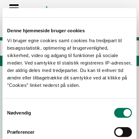
Denne hjemmeside bruger cookies
Vi bruger egne cookies samt cookies fra tredjepart til
besøgsstatistik, optimering af brugervenlighed,
sikkerhed, video og adgang til funktioner på sociale
Søg på adresse, postnummer, by, firmanavn
medier. Ved samtykke til statistik registreres IP-adresser,
der aldrig deles med tredjeparter. Du kan til enhver tid
ændre eller tilbagetrække dit samtykke ved at klikke på
EGEBJERG KØBMANDSGAARD A/S
”Cookies” linket nederst på siden.
Jernbanevej 7
4500 Nykøbing Sj
Samtykkevalg
Nødvendig
27-08-
05-10-
02-08-
02-05-
24
23
23
23
Præferencer