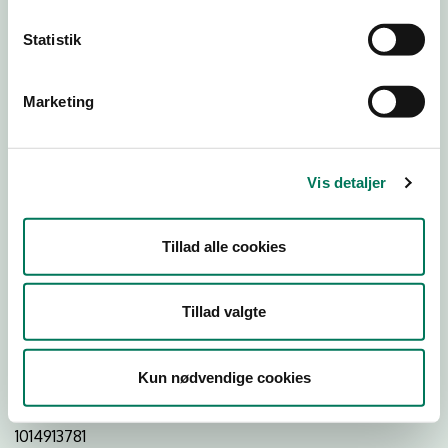
Statistik
Download Smileymærke
Marketing
Detail
Virksomhedstype
Vis detaljer
Dagligvareforretninger
Branchegruppe
Tillad alle cookies
DD.47.10.99 Dagligvareforretning uden/med begrænset
behandling
Branche
Tillad valgte
90418
ID-nummer
Kun nødvendige cookies
31873258
CVR-nr
1014913781