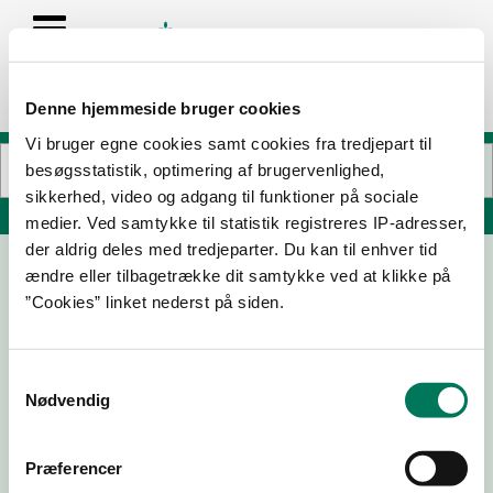
Denne hjemmeside bruger cookies
Vi bruger egne cookies samt cookies fra tredjepart til
besøgsstatistik, optimering af brugervenlighed,
sikkerhed, video og adgang til funktioner på sociale
Søg på adresse, postnummer, by, firmanavn
medier. Ved samtykke til statistik registreres IP-adresser,
der aldrig deles med tredjeparter. Du kan til enhver tid
ændre eller tilbagetrække dit samtykke ved at klikke på
Meny Maribo Slagter Afd.
”Cookies” linket nederst på siden.
Brovejen 19
4930 Maribo
Samtykkevalg
Nødvendig
08-09-
07-10-
02-05-
26-02-
25
24
24
24
Præferencer