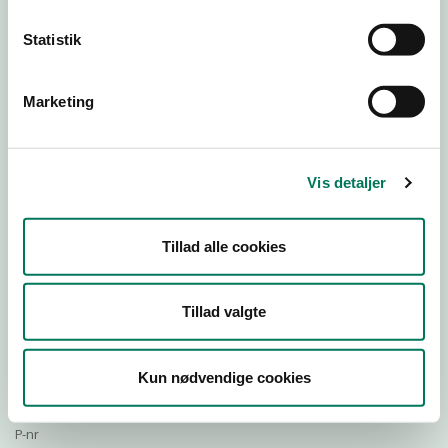
Statistik
Download Smileymærke
Marketing
Detail
Virksomhedstype
Vis detaljer
Slagtere og slagterafdelinger
Branchegruppe
Tillad alle cookies
DD.47.22.00 Specialforretning - Slagter m.v.
Branche
908702
Tillad valgte
ID-nummer
34938199
Kun nødvendige cookies
CVR-nr
1018738798
P-nr