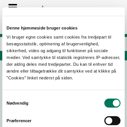
Denne hjemmeside bruger cookies
Vi bruger egne cookies samt cookies fra tredjepart til
besøgsstatistik, optimering af brugervenlighed,
sikkerhed, video og adgang til funktioner på sociale
Søg på adresse, postnummer, by, firmanavn
medier. Ved samtykke til statistik registreres IP-adresser,
der aldrig deles med tredjeparter. Du kan til enhver tid
ændre eller tilbagetrække dit samtykke ved at klikke på
Gasa Nord Grønt amba Mosteri
”Cookies” linket nederst på siden.
Elvej 15
4990 Sakskøbing
Samtykkevalg
Nødvendig
17-02-
05-09-
28-08-
20-11-24
Præferencer
26
25
25