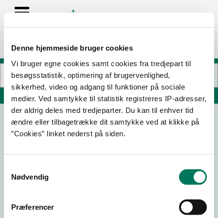
Denne hjemmeside bruger cookies
Vi bruger egne cookies samt cookies fra tredjepart til
besøgsstatistik, optimering af brugervenlighed,
sikkerhed, video og adgang til funktioner på sociale
Søg på adresse, postnummer, by, firmanavn
medier. Ved samtykke til statistik registreres IP-adresser,
der aldrig deles med tredjeparter. Du kan til enhver tid
ændre eller tilbagetrække dit samtykke ved at klikke på
”Cookies” linket nederst på siden.
Samtykkevalg
Nødvendig
Download
Smileymærke
Præferencer