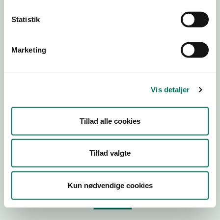
Statistik
Virksomhedstype
Branchegruppe
Marketing
Branche
ID-nummer
Vis detaljer
CVR-nr
P-nr
Tillad alle cookies
Tilføj smiley til dit website
Tillad valgte
Kopier link til at indsætte på virksomhedens hjemmeside
Kun nødvendige cookies