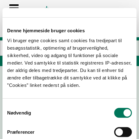
Denne hjemmeside bruger cookies
Vi bruger egne cookies samt cookies fra tredjepart til
besøgsstatistik, optimering af brugervenlighed,
sikkerhed, video og adgang til funktioner på sociale
Søg på adresse, postnummer, by, firmanavn
medier. Ved samtykke til statistik registreres IP-adresser,
der aldrig deles med tredjeparter. Du kan til enhver tid
ændre eller tilbagetrække dit samtykke ved at klikke på
Buffalo American pizza
”Cookies” linket nederst på siden.
Søndergade 14
8370 Hadsten
Samtykkevalg
Nødvendig
15-11-23
01-12-21
13-11-19
11-10-19
Præferencer