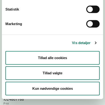
Statistik
Download
Smileymærke
Marketing
Detail
Virksomhedstype
Vis detaljer
Restauranter, kantiner, takeaway, værtshuse m.fl.
Branchegruppe
Tillad alle cookies
DD.56.10.99 Serveringsvirksomhed - Restauranter m.v.
Branche
918112
Tillad valgte
ID-nummer
38683993
Kun nødvendige cookies
CVR-nr
1024867788
P-nr