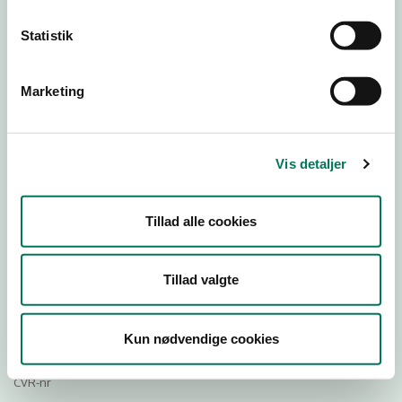
25
22
Statistik
Download
Marketing
Smileymærke
Detail
Vis detaljer
Virksomhedstype
Restauranter, kantiner, takeaway, værtshuse m.fl.
Tillad alle cookies
Branchegruppe
DD.56.10.99 Serveringsvirksomhed - Restauranter m.v.
Tillad valgte
Branche
920242
ID-nummer
Kun nødvendige cookies
32669964
CVR-nr