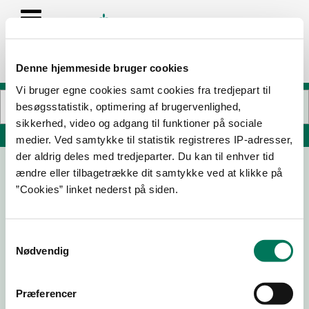
Denne hjemmeside bruger cookies
Vi bruger egne cookies samt cookies fra tredjepart til
besøgsstatistik, optimering af brugervenlighed,
sikkerhed, video og adgang til funktioner på sociale
Søg på adresse, postnummer, by, firmanavn
medier. Ved samtykke til statistik registreres IP-adresser,
der aldrig deles med tredjeparter. Du kan til enhver tid
ændre eller tilbagetrække dit samtykke ved at klikke på
FREDERIKSBORGCENTRET'S
”Cookies” linket nederst på siden.
RESTAURANTER ApS, Pop-up 1
Milnersvej 39
3400 Hillerød
Samtykkevalg
Nødvendig
Præferencer
30-04-
24-10-
10-12-24
11-05-21