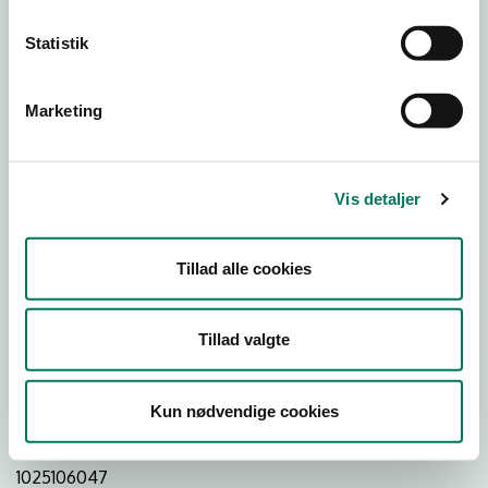
Statistik
Download
Smileymærke
Marketing
Detail
Virksomhedstype
Vis detaljer
Restauranter, kantiner, takeaway, værtshuse m.fl.
Branchegruppe
Tillad alle cookies
DD.56.10.99 Serveringsvirksomhed - Restauranter m.v.
Branche
Tillad valgte
921310
ID-nummer
Kun nødvendige cookies
40751572
CVR-nr
1025106047