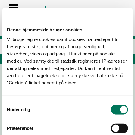
Denne hjemmeside bruger cookies
Vi bruger egne cookies samt cookies fra tredjepart til
besøgsstatistik, optimering af brugervenlighed,
sikkerhed, video og adgang til funktioner på sociale
Søg på adresse, postnummer, by, firmanavn
medier. Ved samtykke til statistik registreres IP-adresser,
der aldrig deles med tredjeparter. Du kan til enhver tid
ændre eller tilbagetrække dit samtykke ved at klikke på
Maple Casual Dining
”Cookies” linket nederst på siden.
Vesterbrogade 24
1620 København V
Samtykkevalg
Nødvendig
02-07-
20-09-
23-01-
09-11-22
24
21
20
Præferencer