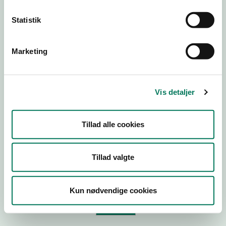
Statistik
Virksomhedstype
Branchegruppe
Marketing
Branche
ID-nummer
Vis detaljer
CVR-nr
P-nr
Tillad alle cookies
Tilføj smiley til dit website
Tillad valgte
Kopier link til at indsætte på virksomhedens hjemmeside
Kun nødvendige cookies