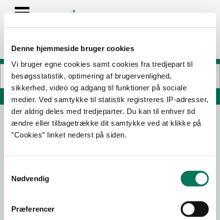
Denne hjemmeside bruger cookies
Vi bruger egne cookies samt cookies fra tredjepart til
besøgsstatistik, optimering af brugervenlighed,
sikkerhed, video og adgang til funktioner på sociale
Søg på adresse, postnummer, by, firmanavn
medier. Ved samtykke til statistik registreres IP-adresser,
der aldrig deles med tredjeparter. Du kan til enhver tid
ændre eller tilbagetrække dit samtykke ved at klikke på
”Cookies” linket nederst på siden.
Samtykkevalg
Nødvendig
Download
Smileymærke
Præferencer