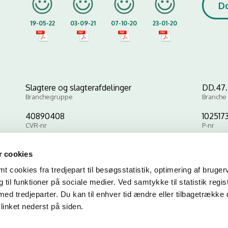
D
19-05-22
03-09-21
07-10-20
23-01-20
Slagtere og slagterafdelinger
DD.47.2
Branchegruppe
Branche
40890408
102517
CVR-nr
P-nr
 cookies
Kopier link til at indsætte på virksomhedens hjemmeside
 cookies fra tredjepart til besøgsstatistik, optimering af bruger
til funktioner på sociale medier. Ved samtykke til statistik regis
med tredjeparter. Du kan til enhver tid ændre eller tilbagetrække
linket nederst på siden.