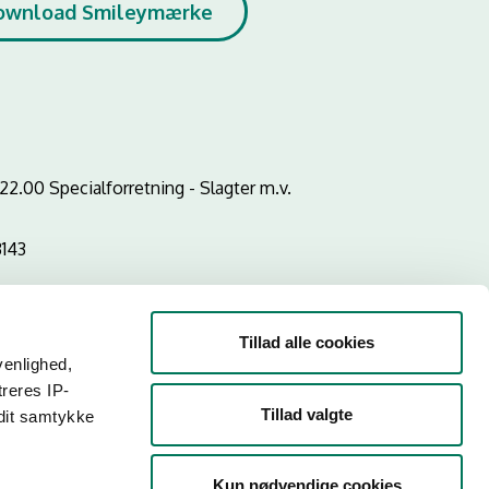
ownload Smileymærke
2.00 Specialforretning - Slagter m.v.
3143
Tillad alle cookies
venlighed,
treres IP-
Tillad valgte
 dit samtykke
Kun nødvendige cookies