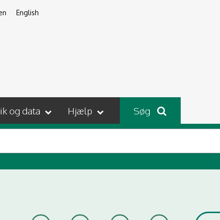
en
English
tik og data
Hjælp
Søg