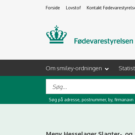
Forside
Lovstof
Kontakt Fødevarestyrels
Om smiley-ordningen
Statis
Søg på adresse, postnummer, by, firmanavn
Meny Hesselager Slagter-, og