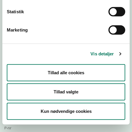
Statistik
Download Smileymærke
Marketing
Detail
Virksomhedstype
Vis detaljer
Restauranter, kantiner, takeaway, værtshuse m.fl.
Branchegruppe
Tillad alle cookies
DD.56.10.99 Serveringsvirksomhed - Restauranter m.v.
Branche
924852
Tillad valgte
ID-nummer
40403272
Kun nødvendige cookies
CVR-nr
1024570459
P-nr