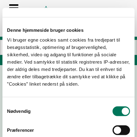
Denne hjemmeside bruger cookies
Vi bruger egne cookies samt cookies fra tredjepart til
besøgsstatistik, optimering af brugervenlighed,
sikkerhed, video og adgang til funktioner på sociale
Søg på adresse, postnummer, by, firmanavn
medier. Ved samtykke til statistik registreres IP-adresser,
der aldrig deles med tredjeparter. Du kan til enhver tid
ændre eller tilbagetrække dit samtykke ved at klikke på
SURT
”Cookies” linket nederst på siden.
Bag Elefanterne 2
1799 København V
Samtykkevalg
Nødvendig
04-06-
29-02-
14-10-
24-01-
26
24
20
20
Præferencer