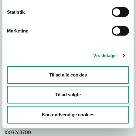
Statistik
Download Smileymærke
Marketing
Detail
Virksomhedstype
Vis detaljer
Hospitals- og institutionskøkkener
Branchegruppe
Tillad alle cookies
DD.56.29.00 Serveringsvirksomhed -
Institutionskøkkener m.v.
Branche
Tillad valgte
93432
ID-nummer
Kun nødvendige cookies
62761113
CVR-nr
1003263700