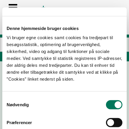
Denne hjemmeside bruger cookies
Vi bruger egne cookies samt cookies fra tredjepart til
besøgsstatistik, optimering af brugervenlighed,
sikkerhed, video og adgang til funktioner på sociale
Søg på adresse, postnummer, by, firmanavn
medier. Ved samtykke til statistik registreres IP-adresser,
der aldrig deles med tredjeparter. Du kan til enhver tid
ændre eller tilbagetrække dit samtykke ved at klikke på
Børnehuset Humlebien
”Cookies” linket nederst på siden.
Esberns Alle 15
2860 Søborg
Samtykkevalg
Nødvendig
13-07-
24-09-
16-09-
23-10-23
26
24
22
Præferencer