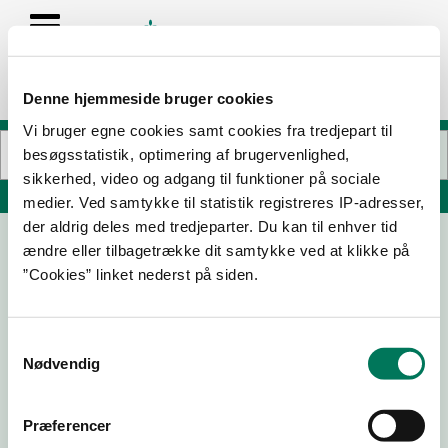
Denne hjemmeside bruger cookies
Vi bruger egne cookies samt cookies fra tredjepart til
besøgsstatistik, optimering af brugervenlighed,
sikkerhed, video og adgang til funktioner på sociale
Søg på adresse, postnummer, by, firmanavn
medier. Ved samtykke til statistik registreres IP-adresser,
der aldrig deles med tredjeparter. Du kan til enhver tid
ændre eller tilbagetrække dit samtykke ved at klikke på
Comwell Roskilde
”Cookies” linket nederst på siden.
Vestre Kirkevej 12
4000 Roskilde
Samtykkevalg
Nødvendig
04-02-
25-04-
16-09-
01-07-21
26
23
22
Præferencer