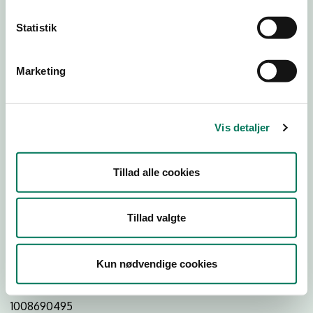
Statistik
Download
Smileymærke
Marketing
Detail
Virksomhedstype
Vis detaljer
Restauranter, kantiner, takeaway, værtshuse m.fl.
Branchegruppe
Tillad alle cookies
DD.56.10.99 Serveringsvirksomhed - Restauranter m.v.
Branche
Tillad valgte
93859
ID-nummer
Kun nødvendige cookies
26251435
CVR-nr
1008690495