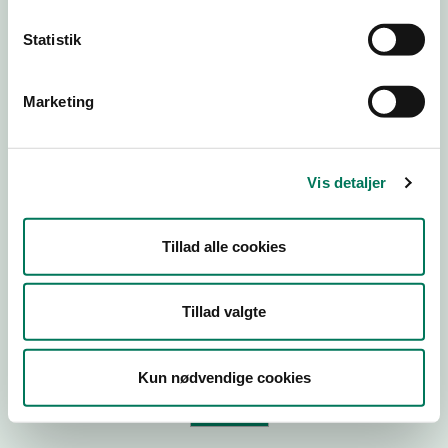
Statistik
Virksomhedstype
Branchegruppe
Marketing
Branche
ID-nummer
Vis detaljer
CVR-nr
P-nr
Tillad alle cookies
Tilføj smiley til dit website
Tillad valgte
Kopier link til at indsætte på virksomhedens hjemmeside
Kun nødvendige cookies