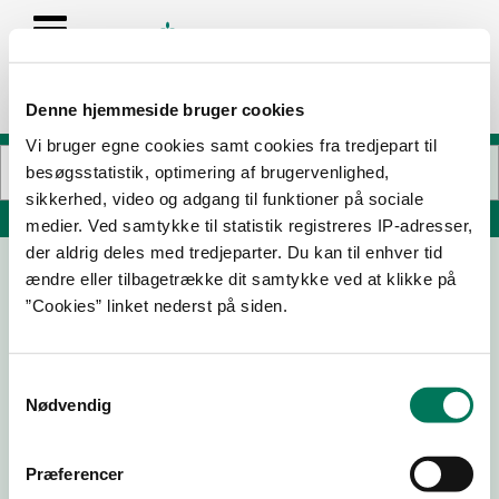
Denne hjemmeside bruger cookies
Vi bruger egne cookies samt cookies fra tredjepart til
besøgsstatistik, optimering af brugervenlighed,
sikkerhed, video og adgang til funktioner på sociale
Søg på adresse, postnummer, by, firmanavn
medier. Ved samtykke til statistik registreres IP-adresser,
der aldrig deles med tredjeparter. Du kan til enhver tid
ændre eller tilbagetrække dit samtykke ved at klikke på
”Cookies” linket nederst på siden.
Samtykkevalg
Nødvendig
Download
Smileymærke
Præferencer