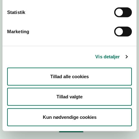
Statistik
Virksomhedstype
Branchegruppe
Marketing
Branche
ID-nummer
Vis detaljer
CVR-nr
P-nr
Tillad alle cookies
Tilføj smiley til dit website
Tillad valgte
Kopier link til at indsætte på virksomhedens hjemmeside
Kun nødvendige cookies