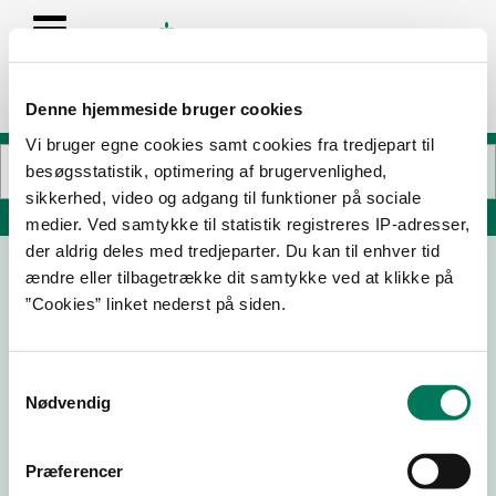
Denne hjemmeside bruger cookies
Vi bruger egne cookies samt cookies fra tredjepart til
besøgsstatistik, optimering af brugervenlighed,
sikkerhed, video og adgang til funktioner på sociale
Søg på adresse, postnummer, by, firmanavn
medier. Ved samtykke til statistik registreres IP-adresser,
der aldrig deles med tredjeparter. Du kan til enhver tid
ændre eller tilbagetrække dit samtykke ved at klikke på
”Cookies” linket nederst på siden.
Samtykkevalg
Nødvendig
Download
Smileymærke
Præferencer