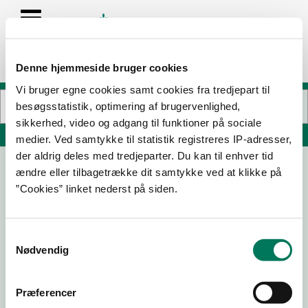
Denne hjemmeside bruger cookies
Vi bruger egne cookies samt cookies fra tredjepart til
besøgsstatistik, optimering af brugervenlighed,
sikkerhed, video og adgang til funktioner på sociale
Søg på adresse, postnummer, by, firmanavn
medier. Ved samtykke til statistik registreres IP-adresser,
der aldrig deles med tredjeparter. Du kan til enhver tid
ændre eller tilbagetrække dit samtykke ved at klikke på
WOW PARK Billund
”Cookies” linket nederst på siden.
Havremarken 15
7190 Billund
Samtykkevalg
Nødvendig
30-04-
22-06-
12-08-
19-08-
25
23
22
21
Præferencer