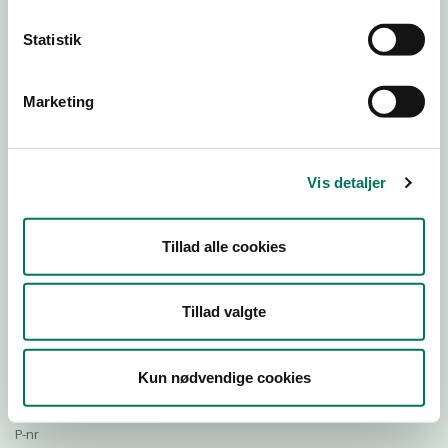
Statistik
Download Smileymærke
Marketing
Detail
Virksomhedstype
Vis detaljer
Restauranter, kantiner, takeaway, værtshuse m.fl.
Branchegruppe
Tillad alle cookies
DD.56.10.99 Serveringsvirksomhed - Restauranter m.v.
Branche
943305
Tillad valgte
ID-nummer
40777628
Kun nødvendige cookies
CVR-nr
1025024342
P-nr