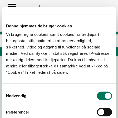
Denne hjemmeside bruger cookies
Vi bruger egne cookies samt cookies fra tredjepart til
besøgsstatistik, optimering af brugervenlighed,
sikkerhed, video og adgang til funktioner på sociale
Søg på adresse, postnummer, by, firmanavn
medier. Ved samtykke til statistik registreres IP-adresser,
der aldrig deles med tredjeparter. Du kan til enhver tid
ændre eller tilbagetrække dit samtykke ved at klikke på
Aromagaarden ApS
”Cookies” linket nederst på siden.
Kærnvej 11
6830 Nørre Nebel
Samtykkevalg
Nødvendig
06-08-
03-07-
29-10-
12-03-25
26
25
24
Præferencer