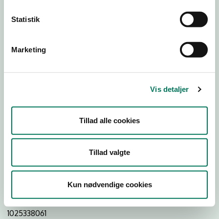
Statistik
Download Smileymærke
Marketing
Detail
Virksomhedstype
Vis detaljer
Delikatesseforretninger og takeaway uden servering
Branchegruppe
Tillad alle cookies
DD.47.20.99 Specialforretning - Delikatesse,
specialiteter m.v. med behandling
Branche
Tillad valgte
951088
ID-nummer
Kun nødvendige cookies
41013109
CVR-nr
1025338061