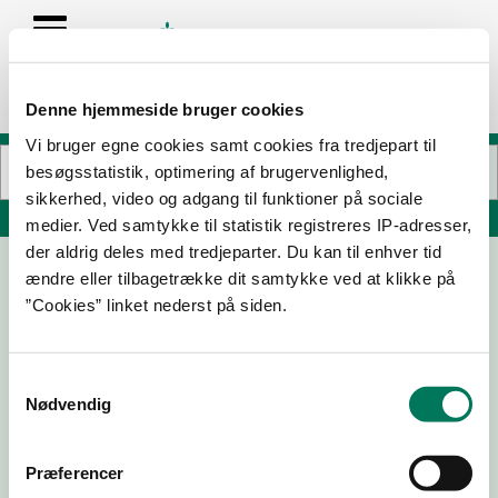
Denne hjemmeside bruger cookies
Vi bruger egne cookies samt cookies fra tredjepart til
besøgsstatistik, optimering af brugervenlighed,
sikkerhed, video og adgang til funktioner på sociale
Søg på adresse, postnummer, by, firmanavn
medier. Ved samtykke til statistik registreres IP-adresser,
der aldrig deles med tredjeparter. Du kan til enhver tid
ændre eller tilbagetrække dit samtykke ved at klikke på
Fiskebaren café og spisehus
”Cookies” linket nederst på siden.
Danmarksgade 86A
9900 Frederikshavn
Samtykkevalg
Nødvendig
15-06-
05-05-
25-03-
07-05-
26
26
26
25
Præferencer