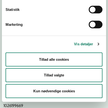
Statistik
Download
Smileymærke
Marketing
Detail
Virksomhedstype
Vis detaljer
Restauranter, kantiner, takeaway, værtshuse m.fl.
Branchegruppe
Tillad alle cookies
DD.56.10.99 Serveringsvirksomhed - Restauranter m.v.
Branche
Tillad valgte
953808
ID-nummer
Kun nødvendige cookies
16701599
CVR-nr
1026199669