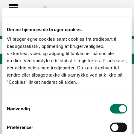
Denne hjemmeside bruger cookies
Vi bruger egne cookies samt cookies fra tredjepart til
besøgsstatistik, optimering af brugervenlighed,
sikkerhed, video og adgang til funktioner på sociale
Søg på adresse, postnummer, by, firmanavn
medier. Ved samtykke til statistik registreres IP-adresser,
der aldrig deles med tredjeparter. Du kan til enhver tid
ændre eller tilbagetrække dit samtykke ved at klikke på
Herning City Hotel ApS
”Cookies” linket nederst på siden.
Skolegade 1
7400 Herning
Samtykkevalg
Nødvendig
20-06-
13-04-
12-11-20
13-11-19
25
22
Præferencer