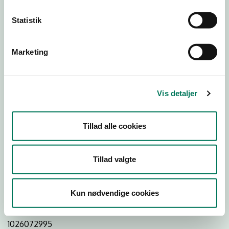
Statistik
Download
Smileymærke
Marketing
Detail
Virksomhedstype
Vis detaljer
Restauranter, kantiner, takeaway, værtshuse m.fl.
Branchegruppe
Tillad alle cookies
DD.56.10.99 Serveringsvirksomhed - Restauranter m.v.
Branche
Tillad valgte
955641
ID-nummer
Kun nødvendige cookies
41547944
CVR-nr
1026072995