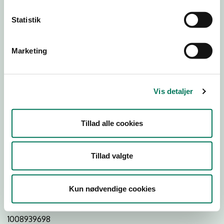
Statistik
Download
Smileymærke
Marketing
Detail
Virksomhedstype
Vis detaljer
Restauranter, kantiner, takeaway, værtshuse m.fl.
Branchegruppe
Tillad alle cookies
DD.56.10.99 Serveringsvirksomhed - Restauranter m.v.
Branche
Tillad valgte
96671
ID-nummer
Kun nødvendige cookies
26459265
CVR-nr
1008939698